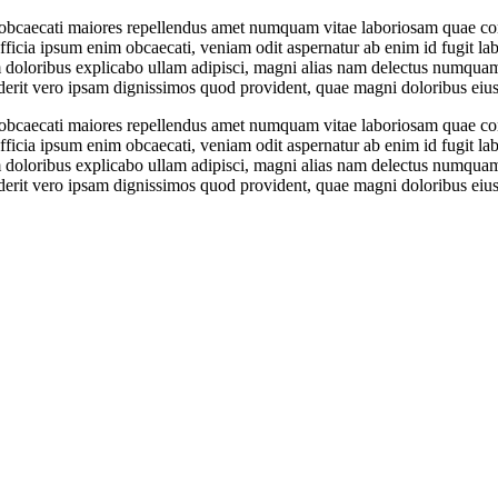
r, obcaecati maiores repellendus amet numquam vitae laboriosam quae c
ficia ipsum enim obcaecati, veniam odit aspernatur ab enim id fugit la
loribus explicabo ullam adipisci, magni alias nam delectus numquam qu
erit vero ipsam dignissimos quod provident, quae magni doloribus eius
r, obcaecati maiores repellendus amet numquam vitae laboriosam quae c
ficia ipsum enim obcaecati, veniam odit aspernatur ab enim id fugit la
loribus explicabo ullam adipisci, magni alias nam delectus numquam qu
erit vero ipsam dignissimos quod provident, quae magni doloribus eius